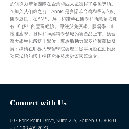
的領導力帶領團隊在企業和亞太區獲得了各種獎項。
在加入艾伯維之前，Annie 是賽諾菲台灣和香港的副
醫學處長，在BMS、拜耳和諾華在醫學和商業領域擁
有 10 多年的豐富經驗。 專注於免疫學、腫瘤學、血
液腫瘤學、眼科和神經科學領域的新產品上市。獲台
灣大學生化所博士學位，專攻酶動力學及抗菌藥物發
展；繼續在耶魯大學醫學院藥理所從事抗癌在動物及
臨床試驗的博士後研究並發表數篇國際論文。
Connect with Us
602 Park Point Drive, Suite 225, Golden, CO 80401
– +1 303.495.2073